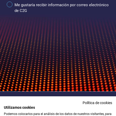
Me gustaría recibir información por correo electrónico
de C2G
Política de cookies
Utilizamos cookies
Para cualquier duda póngase en contacto con nosotros
e intentaremos responder lo antes posible.
Podemos colocarlos para el análisis de los datos de nuestros visitantes, para