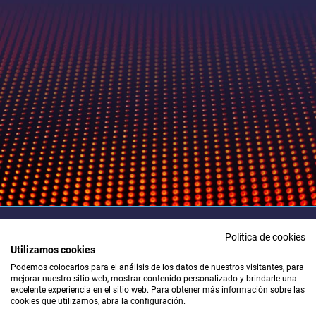
Política de cookies
Utilizamos cookies
Para cualquier duda póngase en contacto con nosotros
e intentaremos responder lo antes posible.
Podemos colocarlos para el análisis de los datos de nuestros visitantes, para
mejorar nuestro sitio web, mostrar contenido personalizado y brindarle una
excelente experiencia en el sitio web. Para obtener más información sobre las
T: +34 671 982 384
cookies que utilizamos, abra la configuración.
c2g@c2gglobal.com